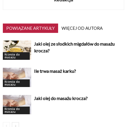
POWIĄZANE ARTYKUŁY
WIĘCEJ OD AUTORA
Jaki olej ze słodkich migdałów do masażu
krocza?
Krzesła do
masażu
Ile trwa masaż karku?
Krzesła do
masażu
Jaki olej do masażu krocza?
Krzesła do
masażu