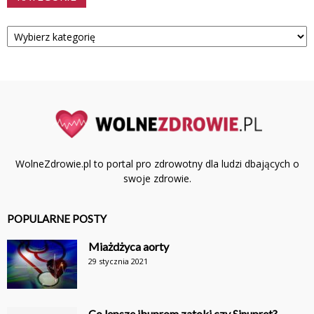
Kategorie
WolneZdrowie.pl to portal pro zdrowotny dla ludzi dbających o
swoje zdrowie.
POPULARNE POSTY
Miażdżyca aorty
29 stycznia 2021
Co lepsze ibuprom zatoki czy Sinupret?