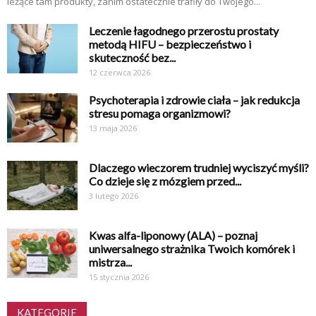
leżące tam produkty, zanim ostatecznie trafiły do Twojego...
Leczenie łagodnego przerostu prostaty
metodą HIFU – bezpieczeństwo i
skuteczność bez...
12 czerwca 2026
Psychoterapia i zdrowie ciała – jak redukcja
stresu pomaga organizmowi?
13 maja 2026
Dlaczego wieczorem trudniej wyciszyć myśli?
Co dzieje się z mózgiem przed...
3 lutego 2026
Kwas alfa-liponowy (ALA) – poznaj
uniwersalnego strażnika Twoich komórek i
mistrza...
15 stycznia 2026
KATEGORIE