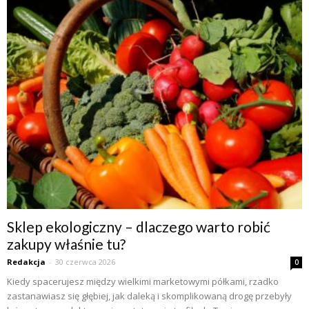
Sklep ekologiczny – dlaczego warto robić
zakupy właśnie tu?
Redakcja
-
30 czerwca 2026
0
Kiedy spacerujesz między wielkimi marketowymi półkami, rzadko
zastanawiasz się głębiej, jak daleką i skomplikowaną drogę przebyły