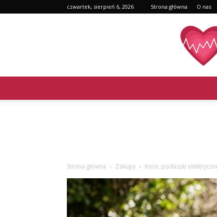
czwartek, sierpień 6, 2026
Strona główna
O nas
Strona główna
Zakupy
Koce, poduszki elektryczn