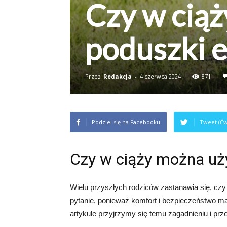
Czy w cią
poduszki e
Przez
Redakcja
-
4 czerwca 2024
871
Podziel się na Facebooku
Tweet (Ćw
Czy w ciąży można uż
Wielu przyszłych rodziców zastanawia się, cz
pytanie, ponieważ komfort i bezpieczeństwo ma
artykule przyjrzymy się temu zagadnieniu i pr