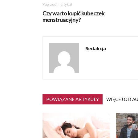
Poprzedni artykuł
Czy warto kupić kubeczek
menstruacyjny?
Redakcja
POWIĄZANE ARTYKUŁY
WIĘCEJ OD A