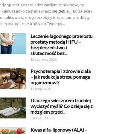
edy spacerujesz między wielkimi marketowymi
łkami, rzadko zastanawiasz się głębiej, jak daleką i
omplikowaną drogę przebyły leżące tam produkty,
nim ostatecznie trafiły do Twojego...
Leczenie łagodnego przerostu
prostaty metodą HIFU –
bezpieczeństwo i
skuteczność bez...
12 czerwca 2026
Psychoterapia i zdrowie ciała
– jak redukcja stresu pomaga
organizmowi?
13 maja 2026
Dlaczego wieczorem trudniej
wyciszyć myśli? Co dzieje się z
mózgiem przed...
3 lutego 2026
Kwas alfa-liponowy (ALA) –