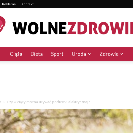
Reklama
Kontakt
Ciąża
Dieta
Sport
Uroda
Zdrowie
WolneZdrowie.pl
e
Czy w ciąży można używać poduszki elektrycznej?