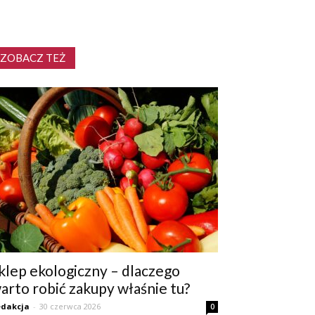
ZOBACZ TEŻ
klep ekologiczny – dlaczego
arto robić zakupy właśnie tu?
dakcja
-
30 czerwca 2026
0