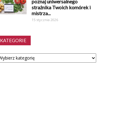
poznaj uniwersalnego
strażnika Twoich komórek i
mistrza...
15 stycznia 2026
KATEGORIE
tegorie