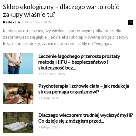
Sklep ekologiczny – dlaczego warto robić
zakupy właśnie tu?
Redakcja
-
30 czerwca 2026
0
Kiedy spacerujesz między wielkimi marketowymi półkami, rzadko
zastanawiasz się głębiej, jak daleką i skomplikowaną drogę przebyły
leżące tam produkty, zanim ostatecznie trafiły do Twojego...
Leczenie łagodnego przerostu prostaty
metodą HIFU – bezpieczeństwo i
skuteczność bez...
12 czerwca 2026
Psychoterapia i zdrowie ciała – jak redukcja
stresu pomaga organizmowi?
13 maja 2026
Dlaczego wieczorem trudniej wyciszyć myśli?
Co dzieje się z mózgiem przed...
3 lutego 2026