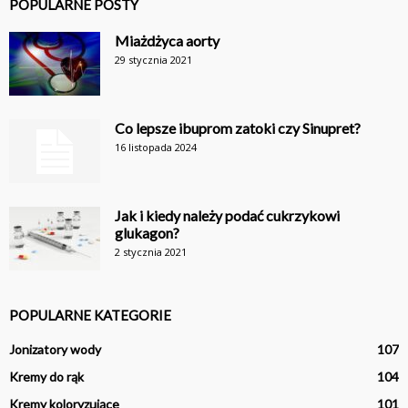
POPULARNE POSTY
Miażdżyca aorty
29 stycznia 2021
Co lepsze ibuprom zatoki czy Sinupret?
16 listopada 2024
Jak i kiedy należy podać cukrzykowi
glukagon?
2 stycznia 2021
POPULARNE KATEGORIE
Jonizatory wody
107
Kremy do rąk
104
Kremy koloryzujące
101